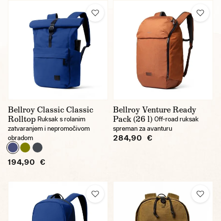
Bellroy Classic Classic
Bellroy Venture Ready
Rolltop
Pack (26 l)
Ruksak s rolanim
Off-road ruksak
zatvaranjem i nepromočivom
spreman za avanturu
284,90 €
obradom
194,90 €