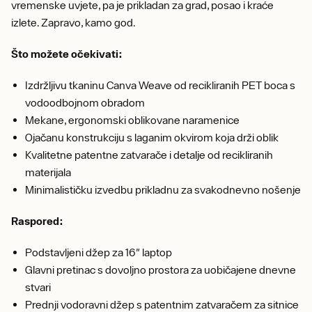
vremenske uvjete, pa je prikladan za grad, posao i kraće
izlete. Zapravo, kamo god.
Što možete očekivati:
Izdržljivu tkaninu Canva Weave od recikliranih PET boca s
vodoodbojnom obradom
Mekane, ergonomski oblikovane naramenice
Ojačanu konstrukciju s laganim okvirom koja drži oblik
Kvalitetne patentne zatvarače i detalje od recikliranih
materijala
Minimalističku izvedbu prikladnu za svakodnevno nošenje
Raspored:
Podstavljeni džep za 16" laptop
Glavni pretinac s dovoljno prostora za uobičajene dnevne
stvari
Prednji vodoravni džep s patentnim zatvaračem za sitnice