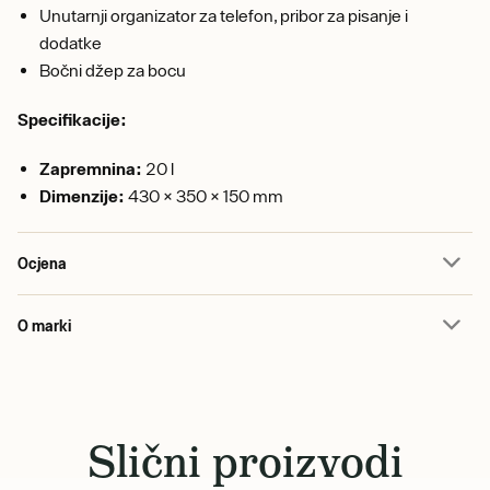
Unutarnji organizator za telefon, pribor za pisanje i
dodatke
Bočni džep za bocu
Specifikacije:
Zapremnina:
20 l
Dimenzije:
430 × 350 × 150 mm
Ocjena
O marki
Slični proizvodi