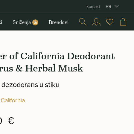
HR
Kontakt
i
Sniženja
Brendovi
%
r of California Deodorant
trus & Herbal Musk
i dezodorans u stiku
 California
0 €