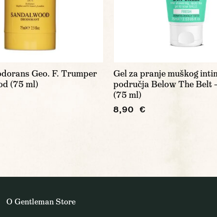
odorans Geo. F. Trumper
Gel za pranje muškog int
d (75 ml)
područja Below The Belt 
(75 ml)
8,90 €
O Gentleman Store