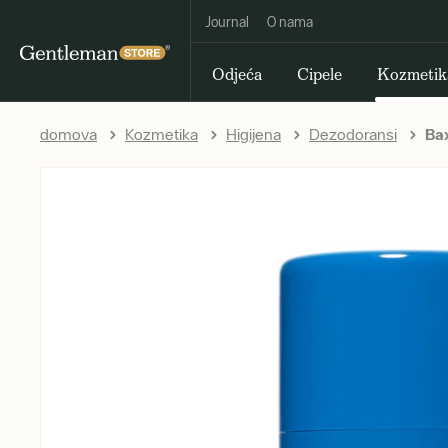
Journal
O nama
Odjeća
Cipele
Kozmetik
domova
Kozmetika
Higijena
Dezodoransi
Bax