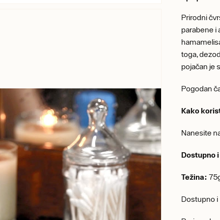
Prirodni čvr
parabene i 
hamamelisa k
toga, dezod
pojačan je 
Pogodan čak
Kako korist
Nanesite na
Dostupno i
Težina:
75
Dostupno i 