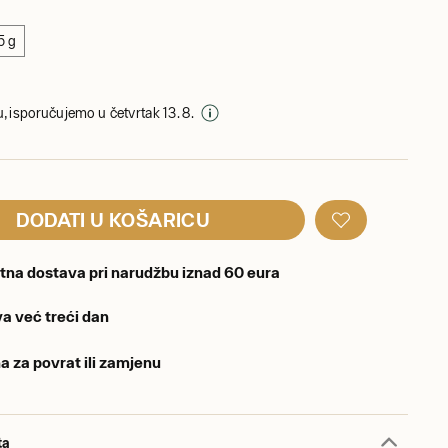
5 g
, isporučujemo u četvrtak 13. 8.
DODATI U KOŠARICU
tna dostava pri narudžbu iznad 60 eura
a već treći dan
a za povrat ili zamjenu
ta