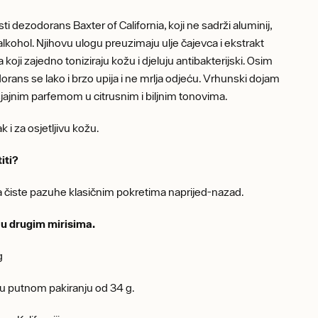
sti dezodorans Baxter of California, koji ne sadrži aluminij,
alkohol. Njihovu ulogu preuzimaju ulje čajevca i ekstrakt
oji zajedno toniziraju kožu i djeluju antibakterijski. Osim
orans se lako i brzo upija i ne mrlja odjeću. Vrhunski dojam
sjajnim parfemom u citrusnim i biljnim tonovima.
 i za osjetljivu kožu.
iti?
 čiste pazuhe klasičnim pokretima naprijed-nazad.
 u drugim mirisima.
g
u putnom pakiranju od 34 g.