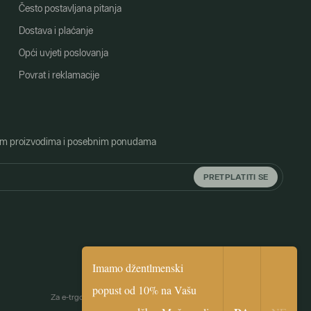
Često postavljana pitanja
Dostava i plaćanje
Opći uvjeti poslovanja
Povrat i reklamacije
o novim proizvodima i posebnim ponudama
PRETPLATITI SE
Imamo džentlmenski
popust od 10% na Vašu
biceps
Za e-trgovinu je zaslužna Simplia.cz
|
Webdesign by
digital.