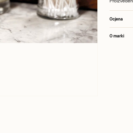
Proizvedeno 
Ocjena
O marki