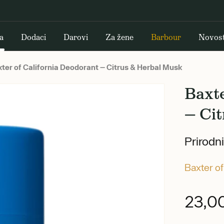
a
Dodaci
Darovi
Za žene
Barbour
Novost
ter of California Deodorant — Citrus & Herbal Musk
Baxte
— Ci
Prirodn
Baxter of
23,0