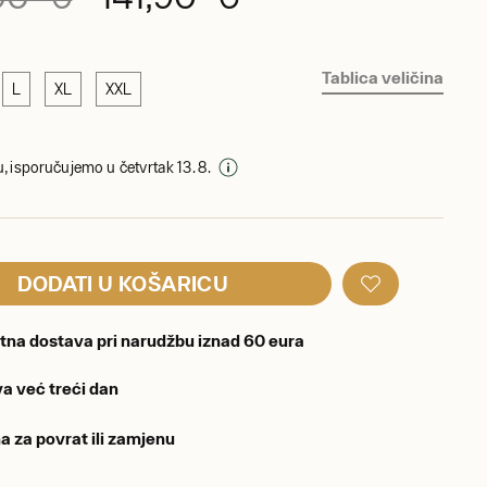
Tablica veličina
L
XL
XXL
, isporučujemo u četvrtak 13. 8.
DODATI U KOŠARICU
tna dostava pri narudžbu iznad 60 eura
a već treći dan
a za povrat ili zamjenu