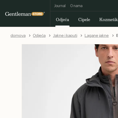
Journal
O nama
Odjeća
Cipele
Kozmetik
domova
Odjeća
Jakne i kaputi
Lagane jakne
B