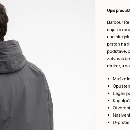
Opis produk
Barbour Re-
daje im mod
ribarske ja
prsten na d
podstave, pa
zatvarač be
druker, a n
Muška la
Opušten,
Lagan po
Kapulja
Otvoreni
Našiveni
D-prsten