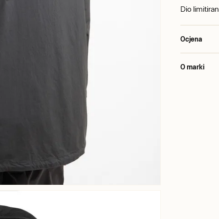
Dio limitir
Ocjena
O marki