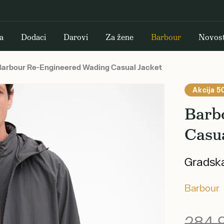
a
Dodaci
Darovi
Za žene
Barbour
Novost
arbour Re-Engineered Wading Casual Jacket
Akcija 5
Barb
Casu
Gradska
Barbour
284,