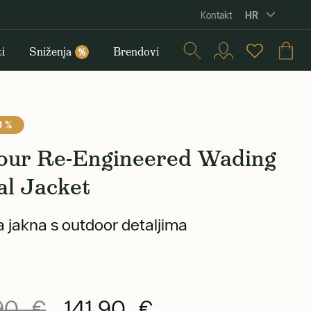
HR
Kontakt
i
Sniženja
Brendovi
%
0 %
our Re-Engineered Wading
al Jacket
 jakna s outdoor detaljima
90 €
141,90 €