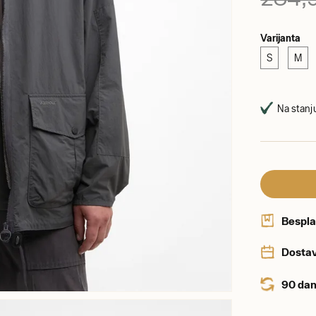
Varijanta
S
M
Na stanju
Bespla
Dostav
90 dan