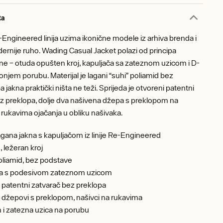
ta
Engineered linija uzima ikonične modele iz arhiva brenda i
ernije ruho. Wading Casual Jacket polazi od principa
kne – otuda opušten kroj, kapuljača sa zateznom uzicom i D-
onjem porubu. Materijal je lagani “suhi” poliamid bez
 jakna praktički ništa ne teži. Sprijeda je otvoreni patentni
z preklopa, dolje dva našivena džepa s preklopom na
a rukavima ojačanja u obliku našivaka.
gana jakna s kapuljačom iz linije Re-Engineered
 ležeran kroj
liamid, bez podstave
ča s podesivom zateznom uzicom
 patentni zatvarač bez preklopa
 džepovi s preklopom, našivci na rukavima
 i zatezna uzica na porubu