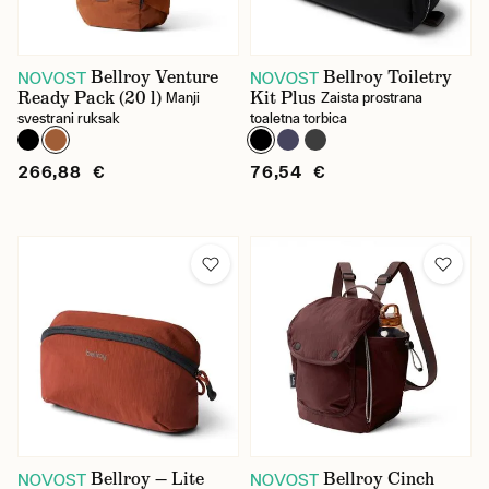
Bellroy Venture
Bellroy Toiletry
NOVOST
NOVOST
Ready Pack (20 l)
Kit Plus
Manji
Zaista prostrana
svestrani ruksak
toaletna torbica
266,88 €
76,54 €
Bellroy — Lite
Bellroy Cinch
NOVOST
NOVOST