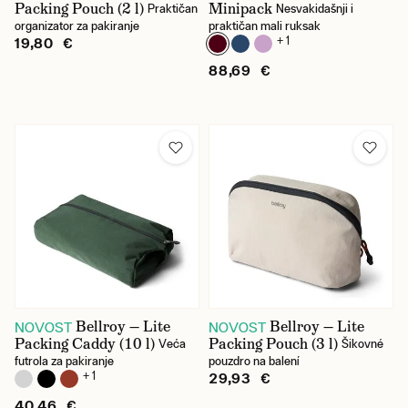
Packing Pouch (2 l)
Minipack
Praktičan
Nesvakidašnji i
organizator za pakiranje
praktičan mali ruksak
+ 1
19,80 €
88,69 €
Bellroy — Lite
Bellroy — Lite
NOVOST
NOVOST
Packing Caddy (10 l)
Packing Pouch (3 l)
Veća
Šikovné
futrola za pakiranje
pouzdro na balení
+ 1
29,93 €
40,46 €