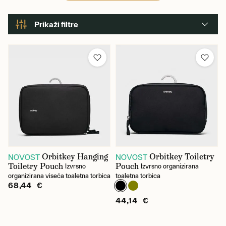
Prikaži filtre
Brend
Boja
Orbitkey Hanging
Orbitkey Toiletry
NOVOST
NOVOST
Toiletry Pouch
Pouch
Izvrsno
Izvrsno organizirana
organizirana viseća toaletna torbica
toaletna torbica
68,44 €
44,14 €